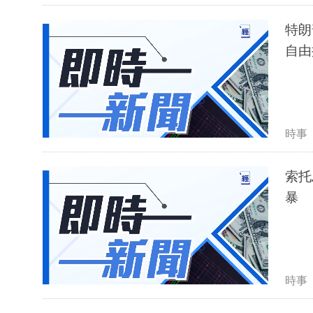
特朗
自由
時事
索托
暴
時事