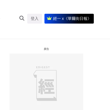
登入
經一 x《華爾街日報》
廣告