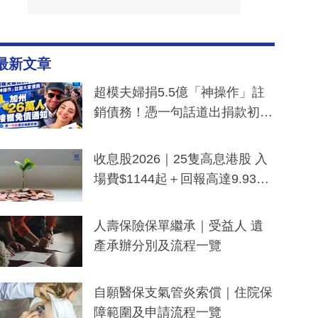
最新文章
超模夫婦捐5.5億「神操作」註
銷債務！憑一句話道出捐款初
衷：加州26萬人接獲免債通知、
一度被誤當詐騙手段
收息股2026｜25隻高息港股 入
場費$1144起＋回報高達9.93
厘！持續更新
人壽保險保單繼承｜受益人 遺
產承辦分別及流程一覽
自願醫保支氣管炎索償｜住院保
障範圍及申請流程一覽