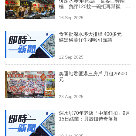
併深水埗6間地舖！食客口碑兩
業
極、負評120蚊一碗拒再幫襯：其
實老闆諗緊乜嘢？
科
16 Sep 2025
技
食客批深水埗大排檔 400多元一
職
碟黑椒薯仔牛柳粒引熱議
場
12 Sep 2025
生
活
奧運站君匯港三房戶 月租26500
元
時
事
23 Aug 2025
專
欄
深水埗70年老店「中華鈕扣」9月
15日結業：貝殼鈕傳奇落幕
訂
閱
10 Aug 2025