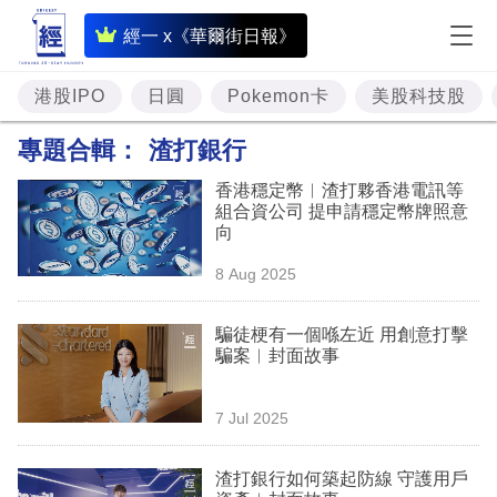
即
經一 x《華爾街日報》
時
財
港股IPO
日圓
Pokemon卡
美股科技股
經
專題合輯：
渣打銀行
專
香港穩定幣︳渣打夥香港電訊等
題
組合資公司 提申請穩定幣牌照意
向
投
8 Aug 2025
資
樓
騙徒梗有一個喺左近 用創意打擊
騙案︳封面故事
市
理
7 Jul 2025
財
渣打銀行如何築起防線 守護用戶
商