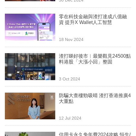
專
區
零在科技金融與渣打達成八億融
資 提升X Wallet人工智慧
18 Nov 2024
渣打睇好後市︳最樂觀見24500點
料港股「大漲小回」整固
3 Oct 2024
防騙大查樓勁吸晴 渣打香港推廣4
大重點
12 Jul 2024
信用卡永久免年費2024攻略 恒生/