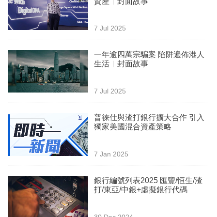
資產︳封面故事
業
科
7 Jul 2025
技
一年逾四萬宗騙案 陷阱遍佈港人
職
生活︳封面故事
場
7 Jul 2025
生
活
普徠仕與渣打銀行擴大合作 引入
獨家美國混合資產策略
時
事
7 Jan 2025
專
欄
銀行編號列表2025 匯豐/恒生/渣
打/東亞/中銀+虛擬銀行代碼
訂
閱
30 Dec 2024