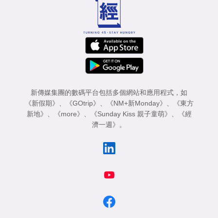
業
科
技
職
場
新傳媒集團的數碼平台包括多個網站和應用程式，如
生
《新假期》
、
《GOtrip》
、
《NM+新Monday》
、
《東方
活
新地》
、
《more》
、
《Sunday Kiss 親子童萌》
、
《經
濟一週》
。
時
事
專
欄
訂
閱