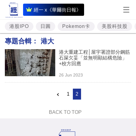
即
經一 x《華爾街日報》
時
財
港股IPO
日圓
Pokemon卡
美股科技股
經
專題合輯：
港大
專
港大重建工程│屋宇署證部分鋼筋
題
石屎欠妥「並無明顯結構危險」
+校方回應
投
26 Jun 2023
資
樓
1
2
市
理
BACK TO TOP
財
商