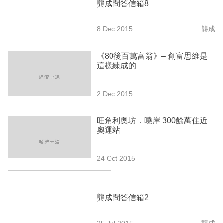
龔成問答信箱8
業
科
8 Dec 2015
龔成
技
《80後百萬富翁》– 創富思維是
職
這樣練成的
場
2 Dec 2015
生
活
旺角利奧坊．曉岸 300餘萬住近
奧運站
時
事
24 Oct 2015
專
欄
龔成問答信箱2
訂
閱
25 Jul 2015
龔成