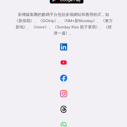
新傳媒集團的數碼平台包括多個網站和應用程式，如
《新假期》
、
《GOtrip》
、
《NM+新Monday》
、
《東方
新地》
、
《more》
、
《Sunday Kiss 親子童萌》
、
《經
濟一週》
。