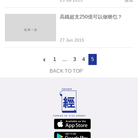
專
區
高鐵超支250億可以做啲乜？
27 Jun 2015
1
…
3
4
5
BACK TO TOP