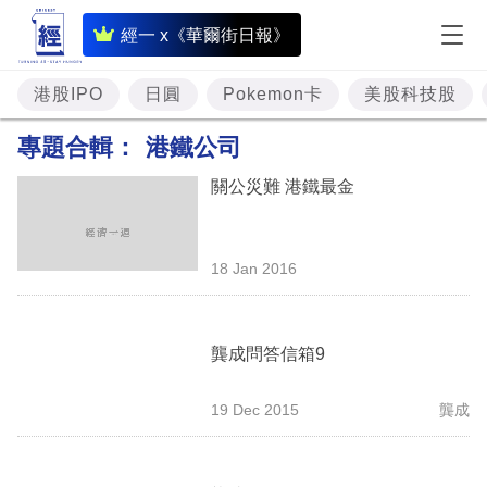
即
經一 x《華爾街日報》
時
財
港股IPO
日圓
Pokemon卡
美股科技股
經
專題合輯：
港鐵公司
專
關公災難 港鐵最金
題
投
18 Jan 2016
資
樓
市
龔成問答信箱9
理
19 Dec 2015
龔成
財
商