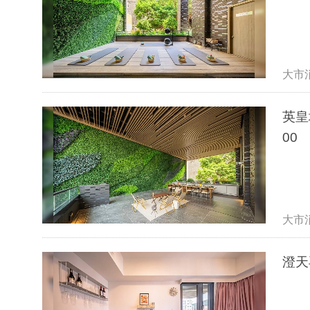
大市
英皇
00
大市
澄天