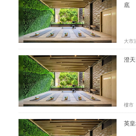
底
大市
澄天
樓市
英皇