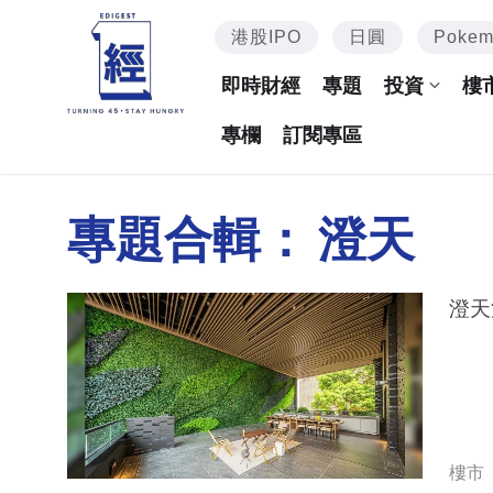
港股IPO
日圓
Poke
即時財經
專題
投資
樓
專欄
訂閱專區
專題合輯：
澄天
澄天
樓市