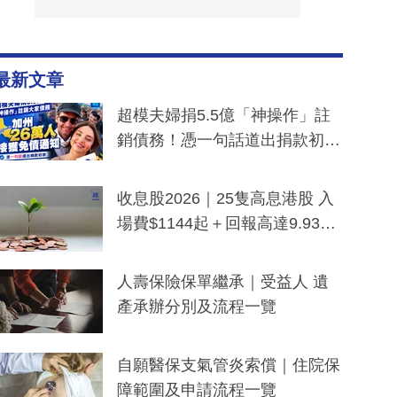
最新文章
超模夫婦捐5.5億「神操作」註
銷債務！憑一句話道出捐款初
衷：加州26萬人接獲免債通知、
一度被誤當詐騙手段
收息股2026｜25隻高息港股 入
場費$1144起＋回報高達9.93
厘！持續更新
人壽保險保單繼承｜受益人 遺
產承辦分別及流程一覽
自願醫保支氣管炎索償｜住院保
障範圍及申請流程一覽