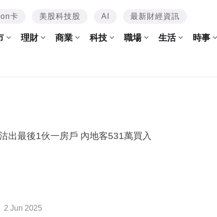
mon卡
美股科技股
AI
最新財經資訊
市
理財
商業
科技
職場
生活
時事
沽出最後1伙一房戶 內地客531萬買入
2 Jun 2025