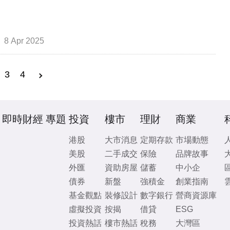
8 Apr 2025
3
4
即時財經
專題
投資
樓市
理財
商業
港股
大市消息
定期存款
市場動態
美股
二手成交
保險
品牌故事
外匯
資助房屋
儲蓄
中小企
債券
新盤
強積金
創業指南
基金觀點
裝修設計
數字銀行
營商資源庫
虛擬投資
按揭
借貸
ESG
投資熱話
樓市熱話
稅務
大灣區