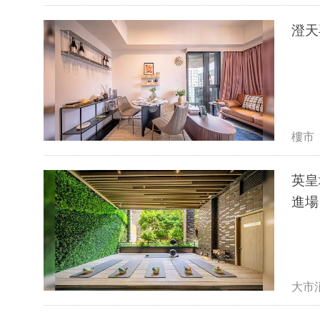
澄天
樓市
英皇
進場
大市