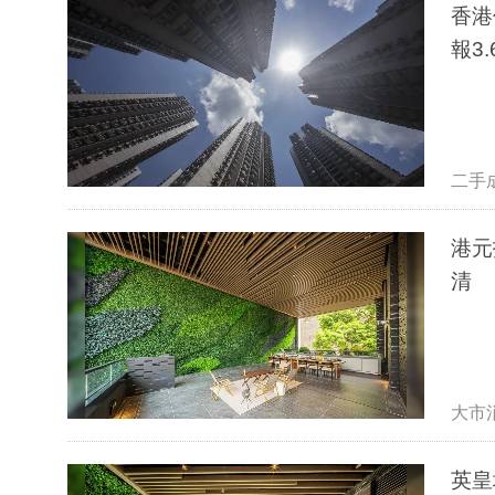
香港
報3.
二手
港元
清
大市
英皇