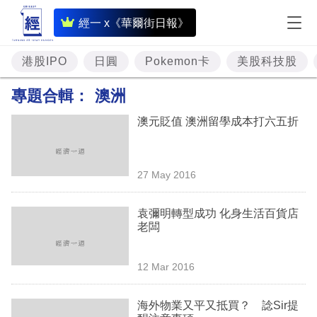
即
經一 x《華爾街日報》
時
財
港股IPO
日圓
Pokemon卡
美股科技股
經
專題合輯：
澳洲
專
澳元貶值 澳洲留學成本打六五折
題
投
27 May 2016
資
樓
袁彌明轉型成功 化身生活百貨店
老闆
市
理
12 Mar 2016
財
海外物業又平又抵買？ 諗Sir提
商