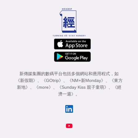
專
區
新傳媒集團的數碼平台包括多個網站和應用程式，如
《新假期》
、
《GOtrip》
、
《NM+新Monday》
、
《東方
新地》
、
《more》
、
《Sunday Kiss 親子童萌》
、
《經
濟一週》
。