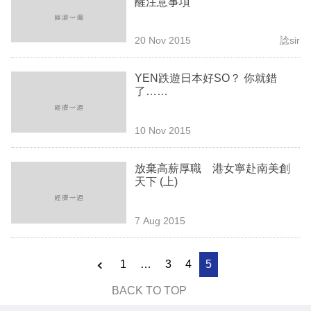
醒注意事項
業
科
20 Nov 2015
諗sir
技
YEN跌遊日本好SO？ 你就錯
職
了……
場
10 Nov 2015
生
活
放棄高薪厚職 港女寧赴南美創
天下 (上)
時
事
7 Aug 2015
專
欄
1
…
3
4
5
訂
BACK TO TOP
閱