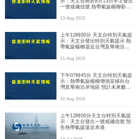
示：天文台將於8月13日早上發出
業
一號戒備信號 熱帶氣旋楊柳影響
廣東地區天氣酷熱
科
13 Aug 2025
技
上午12時00分 天文台特別天氣提
職
示：天文台發出特別天氣提示 熱
帶氣旋楊柳逼近台灣及華南沿岸
場
地區
11 Aug 2025
生
活
下午07時45分 天文台特別天氣提
示：熱帶氣旋楊柳增強並移向台
時
灣及華南沿岸地區 預計未來數日
事
影響天氣
10 Aug 2025
專
欄
上午12時00分天文台特別天氣提
示：天文台發出一號戒備信號 預
訂
告熱帶氣旋逼近本港
閱
18 Jul 2025