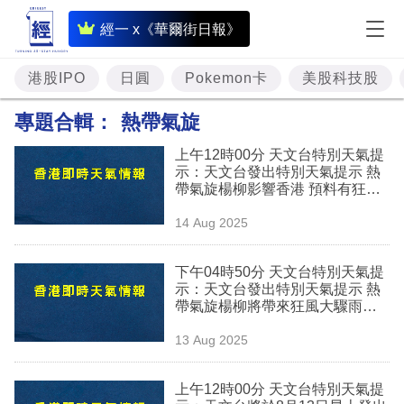
即
經一 x《華爾街日報》
時
財
港股IPO
日圓
Pokemon卡
美股科技股
經
專題合輯：
熱帶氣旋
專
上午12時00分 天文台特別天氣提
題
示：天文台發出特別天氣提示 熱
帶氣旋楊柳影響香港 預料有狂風
投
大驟雨及雷暴
14 Aug 2025
資
樓
下午04時50分 天文台特別天氣提
示：天文台發出特別天氣提示 熱
市
帶氣旋楊柳將帶來狂風大驟雨及
雷暴
理
13 Aug 2025
財
上午12時00分 天文台特別天氣提
商