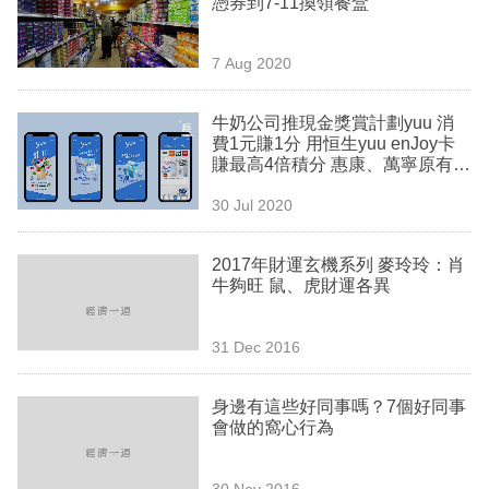
憑券到7-11換領餐盒
業
科
7 Aug 2020
技
牛奶公司推現金獎賞計劃yuu 消
職
費1元賺1分 用恒生yuu enJoy卡
賺最高4倍積分 惠康、萬寧原有積
場
分點算？
30 Jul 2020
生
活
2017年財運玄機系列 麥玲玲：肖
牛夠旺 鼠、虎財運各異
時
事
31 Dec 2016
專
欄
身邊有這些好同事嗎？7個好同事
會做的窩心行為
訂
閱
30 Nov 2016