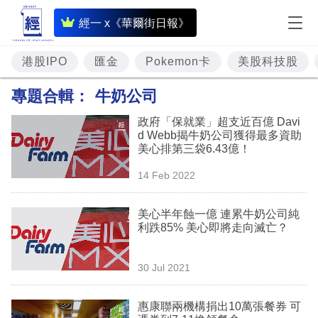
即
經一 x《華爾街日報》
時
財
港股IPO
匯金
Pokemon卡
美股科技股
經
專題合輯：
牛奶公司
專
政府「保就業」超支近百億 Davi
題
d Webb揭牛奶公司獲得最多資助
美心排第三袋6.43億！
投
14 Feb 2022
資
樓
美心半年蝕一億 連累牛奶公司純
利跌85% 美心即將走向滅亡？
市
理
30 Jul 2021
財
惠康聯兩機構捐出10萬張餐券 可
商