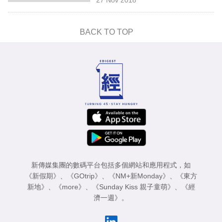
專
區
BACK TO TOP
新傳媒集團的數碼平台包括多個網站和應用程式，如
《新假期》
、
《GOtrip》
、
《NM+新Monday》
、
《東方
新地》
、
《more》
、
《Sunday Kiss 親子童萌》
、
《經
濟一週》
。