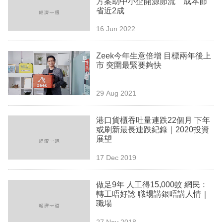
方案助中小企開源節流 成本節
業
省近2成
科
16 Jun 2022
技
Zeek今年生意倍增 目標兩年後上
職
市 突圍最緊要夠快
場
29 Aug 2021
生
活
港口貨櫃吞吐量連跌22個月 下年
或刷新最長連跌紀錄｜2020投資
時
展望
事
17 Dec 2019
專
欄
做足9年 人工得15,000蚊 網民﹕
轉工唔好諗 職場講銀唔講人情｜
訂
職場
閱
27 Nov 2018