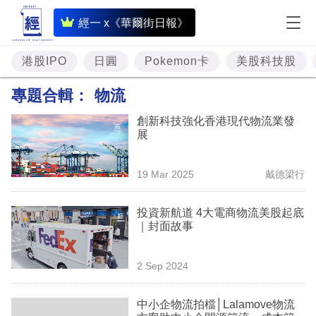
即
經一 x《華爾街日報》
時
財
港股IPO
日圓
Pokemon卡
美股科技股
經
專題合輯：
物流
專
創新科技強化香港現代物流業發
題
展
投
19 Mar 2025
戴德梁行
資
樓
投資新航道 4大電商物流美股起底
｜封面故事
市
理
2 Sep 2024
財
中小企物流拍檔│Lalamove物流
商