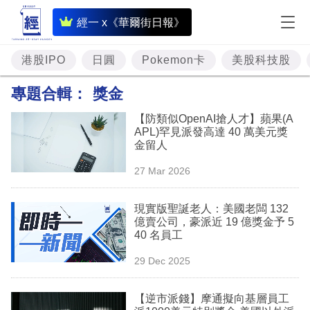
即
經一 x《華爾街日報》
時
財
港股IPO
日圓
Pokemon卡
美股科技股
經
專題合輯：
獎金
專
【防類似OpenAI搶人才】蘋果(A
題
APL)罕見派發高達 40 萬美元獎
金留人
投
27 Mar 2026
資
樓
現實版聖誕老人：美國老闆 132
億賣公司，豪派近 19 億獎金予 5
市
40 名員工
理
29 Dec 2025
財
【逆市派錢】摩通擬向基層員工
商