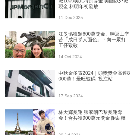
派1000美元特別獎金 美國以外派
業
現金 料明年初發放
科
11 Dec 2025
技
江旻憓獲頒600萬獎金、呻返工辛
職
苦「成日睇人面色」：向一眾打
工仔致敬
場
14 Oct 2024
生
活
中秋金多寶2024｜頭獎獎金高達8
000萬！最旺號碼+投注站
時
事
17 Sep 2024
專
欄
林大輝奧運 張家朗巴黎奧運奪
金！合共獲900萬元獎金 附薪酬
訂
閱
30 Jul 2024