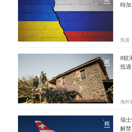
時加
投資
8蚊
抵過
海外
瑞士
解禁