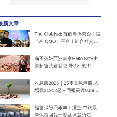
最新文章
The Club推出首個專為港企而設
「AI CMO」平台！結合社交聆
聽與廣東話大模型 助中小企數
分鐘生成「貼地」宣傳短片
霸王茶姬亞洲首家Hello Kitty主
題超級茶倉登陸灣仔利東街 推
出首創「伯爵紅茶色」Hello Kitt
y及香港限定特調系列
收息股2026｜25隻高息港股 入
場費$1212起＋回報高達9.89
厘！持續更新
儲蓄保險回報率｜滙豐 中銀最
新保證回報一覽及揀選須知