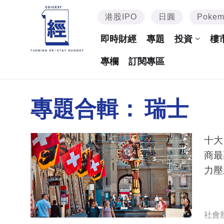
港股IPO
日圓
Poke
即時財經
專題
投資
樓
專欄
訂閱專區
專題合輯：
瑞士
十大
商最
力壓
社會