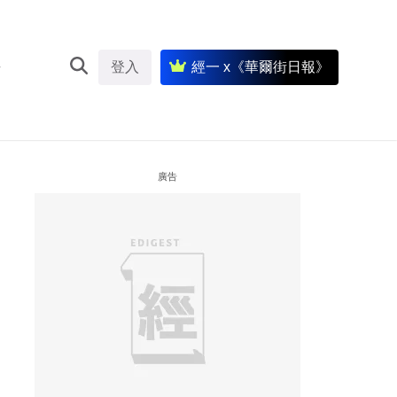
登入
經一 x《華爾街日報》
廣告