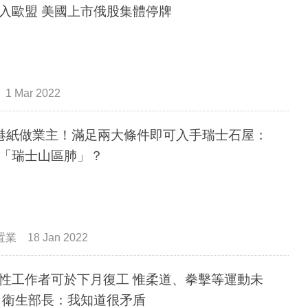
入歐盟 美國上市俄股集體停牌
1 Mar 2022
港紙做業主！滿足兩大條件即可入手瑞士石屋：
「瑞士山區肺」？
置業
18 Jan 2022
性工作者可於下月復工 惟柔道、拳擊等運動未
 衛生部長：我知道很矛盾