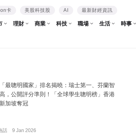
mon卡
美股科技股
AI
最新財經資訊
市
理財
商業
科技
職場
生活
時事
「最聰明國家」排名揭曉：瑞士第一、芬蘭智
高，公開評分準則！「全球學生聰明榜」香港
新加坡奪冠
熱話
9 Jan 2026