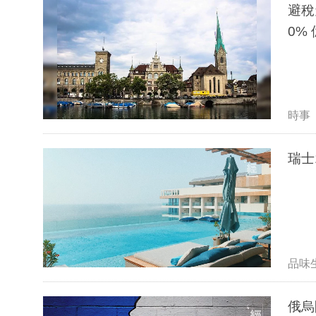
避稅
時事
瑞士
品味
俄烏