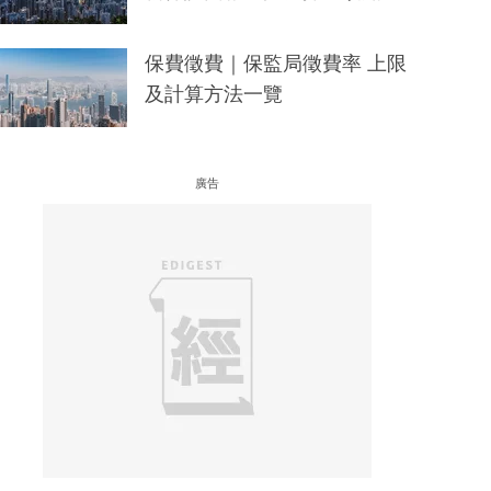
保費徵費｜保監局徵費率 上限
及計算方法一覽
廣告