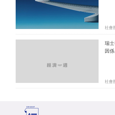
社會
瑞士
因係
社會