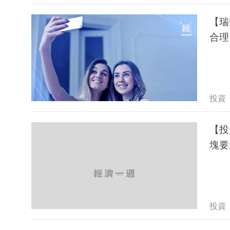
【瑞
合理
投資
【投
塊要
投資