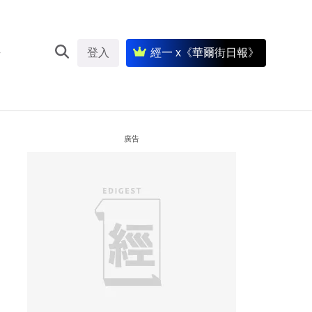
登入
經一 x《華爾街日報》
廣告