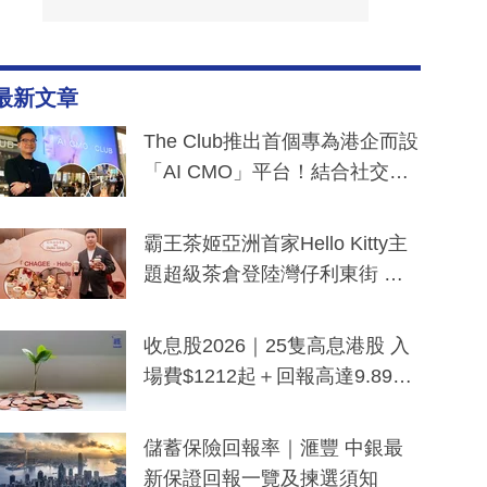
最新文章
The Club推出首個專為港企而設
「AI CMO」平台！結合社交聆
聽與廣東話大模型 助中小企數
分鐘生成「貼地」宣傳短片
霸王茶姬亞洲首家Hello Kitty主
題超級茶倉登陸灣仔利東街 推
出首創「伯爵紅茶色」Hello Kitt
y及香港限定特調系列
收息股2026｜25隻高息港股 入
場費$1212起＋回報高達9.89
厘！持續更新
儲蓄保險回報率｜滙豐 中銀最
新保證回報一覽及揀選須知