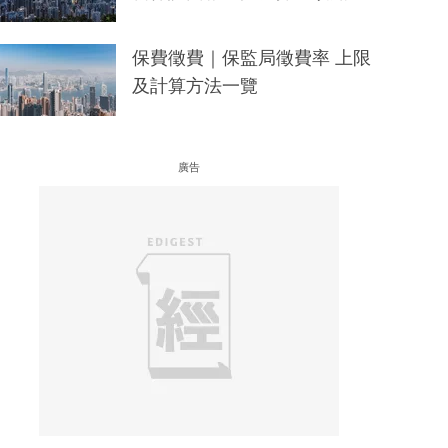
保費徵費｜保監局徵費率 上限
及計算方法一覽
廣告