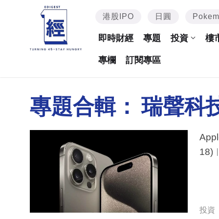
港股IPO
日圓
Poke
即時財經
專題
投資
樓
專欄
訂閱專區
專題合輯：
瑞聲科
App
18
投資