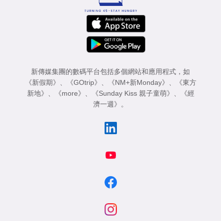
新傳媒集團的數碼平台包括多個網站和應用程式，如
《新假期》
、
《GOtrip》
、
《NM+新Monday》
、
《東方
新地》
、
《more》
、
《Sunday Kiss 親子童萌》
、
《經
濟一週》
。