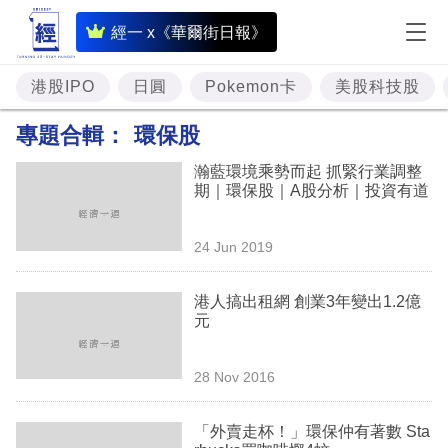
即
經一 x《華爾街日報》
時
財
港股IPO
日圓
Pokemon卡
美股科技股
經
專題合輯：
環保股
專
瀚藍環境乘勢而起 抓緊行業調整
題
期｜環保股｜A股分析｜投資有道
投
24 Jun 2019
資
樓
港人搞出租網 創業3年變出1.2億
元
市
理
28 Nov 2016
財
「外賣走杯！」環保仲有著數 Sta
商