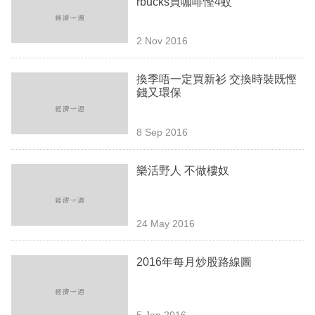
rbucks買咖啡慳4蚊
業
科
2 Nov 2016
技
換季唔一定買新衫 交換時裝既慳
職
錢又環保
場
8 Sep 2016
生
活
樂活野人 不做樓奴
時
事
24 May 2016
專
欄
2016年每月炒股路線圖
訂
閱
5 Jan 2016