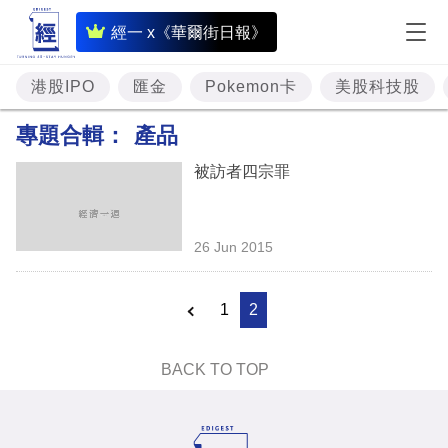
即
經一 x《華爾街日報》
時
財
港股IPO
匯金
Pokemon卡
美股科技股
經
專題合輯：
產品
專
被訪者四宗罪
題
投
26 Jun 2015
資
樓
1
2
市
理
BACK TO TOP
財
商