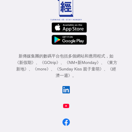
業
科
技
職
場
新傳媒集團的數碼平台包括多個網站和應用程式，如
生
《新假期》
、
《GOtrip》
、
《NM+新Monday》
、
《東方
活
新地》
、
《more》
、
《Sunday Kiss 親子童萌》
、
《經
濟一週》
。
時
事
專
欄
訂
閱