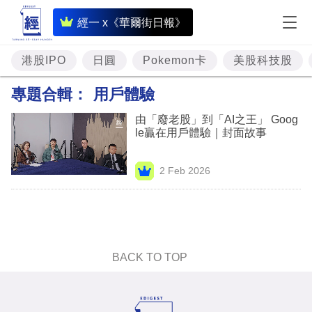
即
經一 x《華爾街日報》
時
財
港股IPO
日圓
Pokemon卡
美股科技股
經
專題合輯：
用戶體驗
專
由「廢老股」到「AI之王」 Goog
題
le贏在用戶體驗｜封面故事
投
2 Feb 2026
資
樓
市
理
BACK TO TOP
財
商