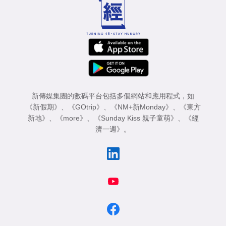
業
科
技
職
場
新傳媒集團的數碼平台包括多個網站和應用程式，如
生
《新假期》
、
《GOtrip》
、
《NM+新Monday》
、
《東方
活
新地》
、
《more》
、
《Sunday Kiss 親子童萌》
、
《經
濟一週》
。
時
事
專
欄
訂
閱