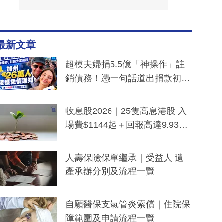
最新文章
超模夫婦捐5.5億「神操作」註
銷債務！憑一句話道出捐款初
衷：加州26萬人接獲免債通知、
一度被誤當詐騙手段
收息股2026｜25隻高息港股 入
場費$1144起＋回報高達9.93
厘！持續更新
人壽保險保單繼承｜受益人 遺
產承辦分別及流程一覽
自願醫保支氣管炎索償｜住院保
障範圍及申請流程一覽