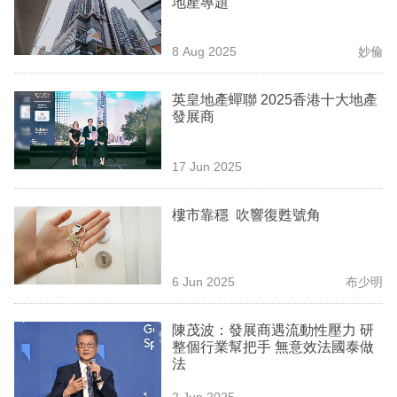
地產專題
業
科
8 Aug 2025
妙倫
技
英皇地產蟬聯 2025香港十大地產
職
發展商
場
17 Jun 2025
生
活
樓市靠穩 吹響復甦號角
時
事
6 Jun 2025
布少明
專
欄
陳茂波：發展商遇流動性壓力 研
整個行業幫把手 無意效法國泰做
訂
法
閱
2 Jun 2025