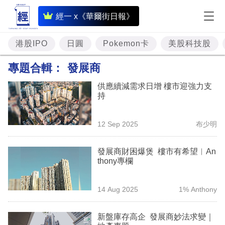
即
經一 x《華爾街日報》
時
財
港股IPO
日圓
Pokemon卡
美股科技股
經
專題合輯：
發展商
專
供應續減需求日增 樓市迎強力支
題
持
投
12 Sep 2025
布少明
資
樓
發展商財困爆煲 樓市有希望︳An
thony專欄
市
理
14 Aug 2025
1% Anthony
財
新盤庫存高企 發展商妙法求變｜
商