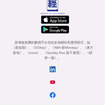
新傳媒集團的數碼平台包括多個網站和應用程式，如
《新假期》
、
《GOtrip》
、
《NM+新Monday》
、
《東方
新地》
、
《more》
、
《Sunday Kiss 親子童萌》
、
《經
濟一週》
。