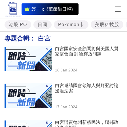
即
經一 x《華爾街日報》
時
財
港股IPO
日圓
Pokemon卡
美股科技股
經
專題合輯：
白宮
專
白宮國家安全顧問將與美國人質
題
家庭會面 討論釋放問題
投
18 Jan 2024
資
樓
白宮邀請國會領導人與拜登討論
邊境法案
市
理
17 Jan 2024
財
白宮譴責德州新移民法，聯邦政
商