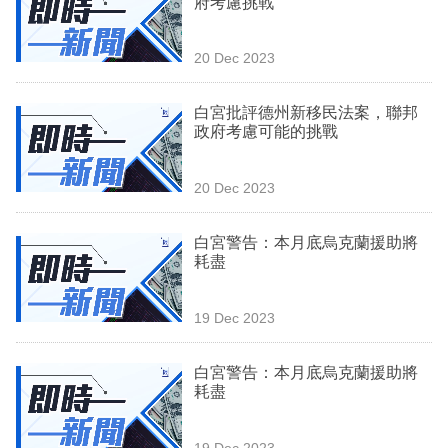
府考慮挑戰
業
科
20 Dec 2023
技
白宮批評德州新移民法案，聯邦
職
政府考慮可能的挑戰
場
20 Dec 2023
生
活
白宮警告：本月底烏克蘭援助將
耗盡
時
事
19 Dec 2023
專
欄
白宮警告：本月底烏克蘭援助將
耗盡
訂
閱
19 Dec 2023