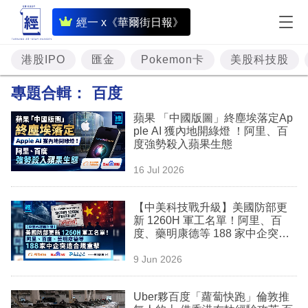
即
經一 x《華爾街日報》
時
財
港股IPO
匯金
Pokemon卡
美股科技股
經
專題合輯：
百度
專
蘋果 「中國版圖」終塵埃落定Ap
題
ple AI 獲內地開綠燈 ！阿里、百
度強勢殺入蘋果生態
投
16 Jul 2026
資
樓
【中美科技戰升級】美國防部更
新 1260H 軍工名單！阿里、百
市
度、藥明康德等 188 家中企突遭
合規重擊
理
9 Jun 2026
財
Uber夥百度「蘿蔔快跑」倫敦推
商