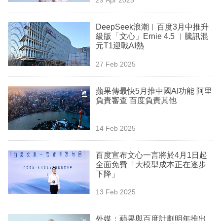
專
區
DeepSeek浪潮︳百度3月中推升
級版「文心」Ernie 4.5 ︳騰訊混
元T1迎戰AI熱
27 Feb 2025
蘋果傳最快5月推中國AI功能 阿里
負責審查 百度負責其他
14 Feb 2025
百度宣布文心一言將於4月1日起
全面免費「大模型成本正在逐步
下降」
13 Feb 2025
外媒：蘋果與百度計劃明年推出