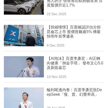
無人的士 借香港右軚經驗攻英 百
業
度股價升近1.7%
科
22 Dec 2025
技
【拆細憧憬】百度確認評估分拆
職
昆侖芯上市 股價曾飆逾5% 傳最
快明年首季遞表
場
8 Dec 2025
生
活
【AI泡沫】百度李彥宏：AI正轉
向健康「倒金字塔」 發布文心5.0
時
及新崑崙芯
事
13 Nov 2025
專
欄
輪到呢邊內卷︳百度李彥宏批De
epSeek「慢、貴、幻覺率高」
訂
閱
29 Apr 2025