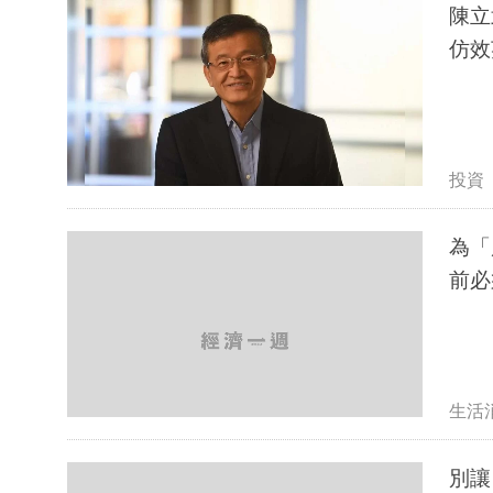
陳立
仿效
投資
為「
前必
生活
別讓