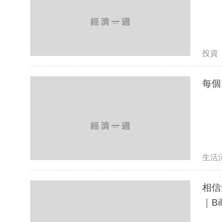
投資
每個
生活
相信
｜Bil