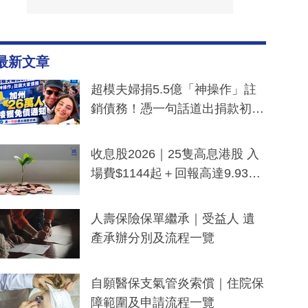
最新文章
超模夫婦捐5.5億「神操作」註
銷債務！憑一句話道出捐款初
衷：加州26萬人接獲免債通知、
一度被誤當詐騙手段
收息股2026｜25隻高息港股 入
場費$1144起＋回報高達9.93
厘！持續更新
人壽保險保單繼承｜受益人 遺
產承辦分別及流程一覽
自願醫保支氣管炎索償｜住院保
障範圍及申請流程一覽