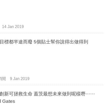
14 Jan 2019
目標都半途而廢 5個貼士幫你說得出做得到
消閒
9 Jan 2019
創新可拯救生命 蓋茨最想未來做到呢樣嘢⋯⋯
l Gates