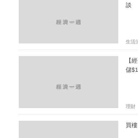
談
生活
【經
儲$
理財
買樓