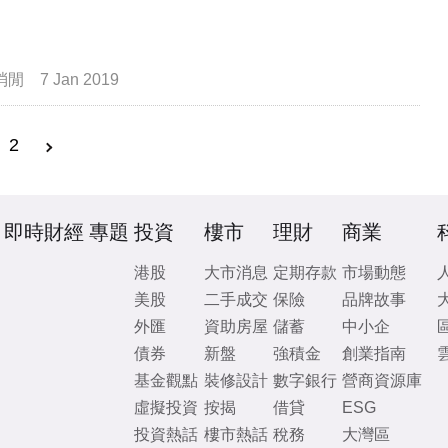
消閒
7 Jan 2019
2
即時財經
專題
投資
樓市
理財
商業
港股
大市消息
定期存款
市場動態
美股
二手成交
保險
品牌故事
外匯
資助房屋
儲蓄
中小企
債券
新盤
強積金
創業指南
基金觀點
裝修設計
數字銀行
營商資源庫
虛擬投資
按揭
借貸
ESG
投資熱話
樓市熱話
稅務
大灣區