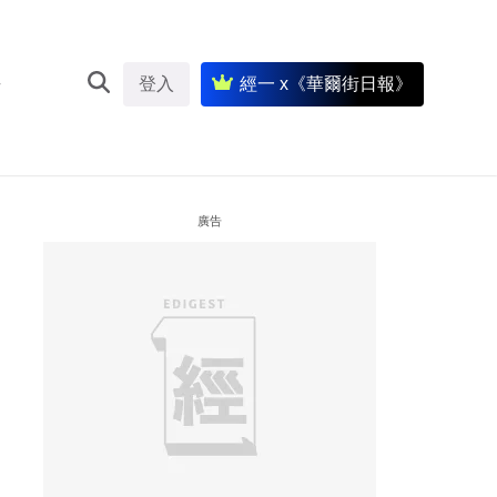
登入
經一 x《華爾街日報》
廣告