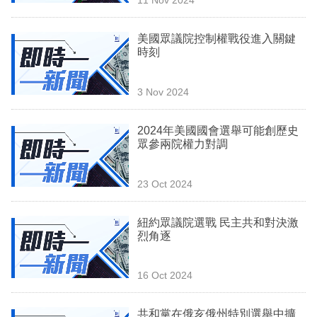
專
區
美國眾議院控制權戰役進入關鍵
時刻
3 Nov 2024
2024年美國國會選舉可能創歷史
眾參兩院權力對調
23 Oct 2024
紐約眾議院選戰 民主共和對決激
烈角逐
16 Oct 2024
共和黨在俄亥俄州特別選舉中擴