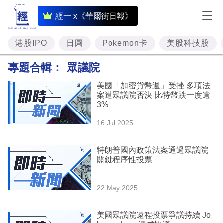
即
經一 x《華爾街日報》
時
財
港股IPO
日圓
Pokemon卡
美股科技股
經
專題合輯：
眾議院
專
美國「加密貨幣週」受挫 多項法
題
案遭眾議院否決 比特幣跌一度逾
3%
投
16 Jul 2025
資
樓
特朗普國內政策法案通過眾議院
關鍵程序性投票
市
理
22 May 2025
財
美國眾議院遠程投票爭議持續 Jo
商