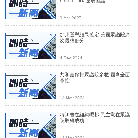
hnson Luna達成協議
業
科
9 Apr 2025
技
加州選舉結果確定 美國眾議院席
職
次最終劃分
場
4 Dec 2024
生
活
共和黨保持眾議院多數 國會全面
掌控
時
事
14 Nov 2024
專
欄
特朗普在紐約崛起 民主黨在眾議
院取得成功
訂
閱
11 Nov 2024