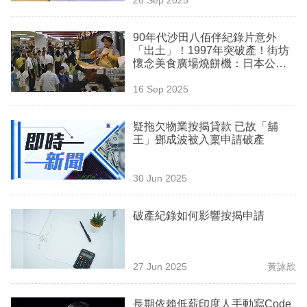
專
區
90年代沙田八佰伴紀錄片意外
「出土」！1997年突破產！街坊
懷念美食廣場燒餅機：日本公司
晨會文化最難複製
16 Sep 2025
疑拖欠物業按揭貸款 已故「舖
王」鄧成波被入稟申請破產
30 Jun 2025
破產紀錄如何影響按揭申請
27 Jun 2025
黃詠欣
長期依賴低薪印度人手動寫Code