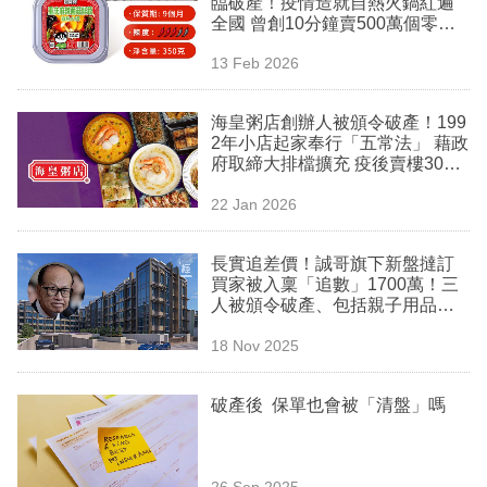
臨破產！疫情造就自熱火鍋紅遍
業
全國 曾創10分鐘賣500萬個零售
神話
科
13 Feb 2026
技
海皇粥店創辦人被頒令破產！199
職
2年小店起家奉行「五常法」 藉政
府取締大排檔擴充 疫後賣樓3000
場
萬填氹救亡
22 Jan 2026
生
活
長實追差價！誠哥旗下新盤撻訂
買家被入稟「追數」1700萬‎！三
時
人被頒令破產、包括親子用品網
事
店創辦人
18 Nov 2025
專
欄
破產後 保單也會被「清盤」嗎
訂
閱
26 Sep 2025