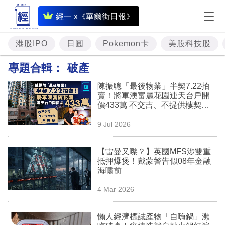
即
經一 x《華爾街日報》
時
財
港股IPO
日圓
Pokemon卡
美股科技股
經
專題合輯：
破產
專
陳振聰「最後物業」半契7.22拍
題
賣！將軍澳富麗花園連天台戶開
價433萬 不交吉、不提供樓契成
投
焦點
9 Jul 2026
資
樓
【雷曼又嚟？】英國MFS涉雙重
抵押爆煲！戴蒙警告似08年金融
市
海嘯前
理
4 Mar 2026
財
懶人經濟標誌產物「自嗨鍋」瀕
商