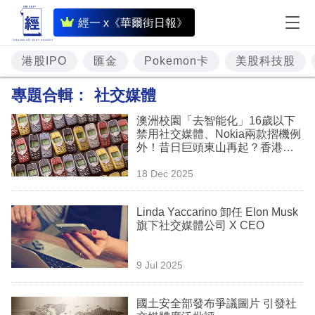
即
經一 x《華爾街日報》
時
財
港股IPO
匯金
Pokemon卡
美股科技股
經
專題合輯：
社交媒體
專
澳洲校園「去智能化」16歲以下
題
禁用社交媒體、Nokia兩款摺機例
外！昔日巨頭東山再起？香港學
投
校有條件禁機？
18 Dec 2025
資
樓
Linda Yaccarino 卸任 Elon Musk
旗下社交媒體公司 X CEO
市
理
9 Jul 2025
財
國土安全部發布爭議圖片 引發社
商