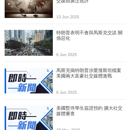
交媒體廣泛批評
業
科
13 Jun 2025
技
特朗普表明不會與馬斯克交談 關
職
係惡化
場
6 Jun 2025
生
活
馬斯克揭特朗普涉愛潑斯坦檔案
美國兩大富豪社交媒體激戰
時
事
6 Jun 2025
專
欄
美國暫停學生簽證預約 擴大社交
媒體審查
訂
閱
28 May 2025