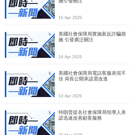
施引發關注
業
科
15 Apr 2025
技
美國社會保障局實施新反詐騙措
職
施 引發廣泛關注
場
14 Apr 2025
生
活
美國社會保障局電話客服表現不
佳 局長公開承認需改進
時
事
10 Apr 2025
專
欄
特朗普提名社會保障局領導人承
諾迅速改善顧客服務
訂
閱
26 Mar 2025