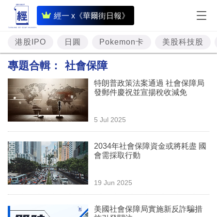
即
經一 x《華爾街日報》
時
財
港股IPO
日圓
Pokemon卡
美股科技股
經
專題合輯：
社會保障
專
特朗普政策法案通過 社會保障局
題
發郵件慶祝並宣揚稅收減免
投
5 Jul 2025
資
樓
2034年社會保障資金或將耗盡 國
會需採取行動
市
理
19 Jun 2025
財
美國社會保障局實施新反詐騙措
商