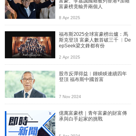
富豪、李嘉誠國籍被列香港+加籍
業
富豪榜竟輸畀兩個人
科
8 Apr 2025
技
福布斯2025全球富豪榜出爐：馬
職
斯克登頂 富豪人數首破三千 ︳De
epSeek梁文鋒都有份
場
2 Apr 2025
生
活
股市反彈得益︳鍾睒睒連續四年
登頂 福布斯中國首富
時
事
7 Nov 2024
專
欄
億萬富豪榜｜青年富豪的財富傳
承與白手起家的挑戰
訂
閱
5 Apr 2024