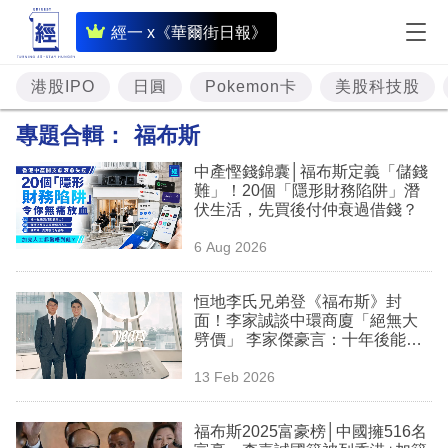
即
經一 x《華爾街日報》
時
財
港股IPO
日圓
Pokemon卡
美股科技股
經
專題合輯：
福布斯
專
中產慳錢錦囊│福布斯定義「儲錢
題
難」！20個「隱形財務陷阱」潛
伏生活，先買後付仲衰過借錢？
投
6 Aug 2026
資
樓
恒地李氏兄弟登《福布斯》封
面！李家誠談中環商廈「絕無大
市
劈價」 李家傑豪言：十年後能源
收入追平地產
理
13 Feb 2026
財
福布斯2025富豪榜│中國擁516名
商