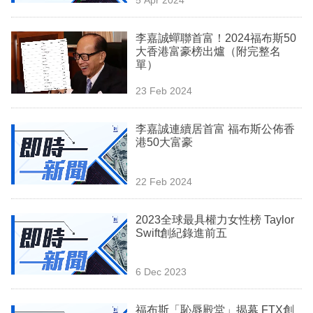
專
區
李嘉誠蟬聯首富！2024福布斯50
大香港富豪榜出爐（附完整名
單）
23 Feb 2024
李嘉誠連續居首富 福布斯公佈香
港50大富豪
22 Feb 2024
2023全球最具權力女性榜 Taylor
Swift創紀錄進前五
6 Dec 2023
福布斯「恥辱殿堂」揭幕 FTX創