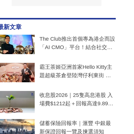
最新文章
The Club推出首個專為港企而設
「AI CMO」平台！結合社交聆
聽與廣東話大模型 助中小企數
分鐘生成「貼地」宣傳短片
霸王茶姬亞洲首家Hello Kitty主
題超級茶倉登陸灣仔利東街 推
出首創「伯爵紅茶色」Hello Kitt
y及香港限定特調系列
收息股2026｜25隻高息港股 入
場費$1212起＋回報高達9.89
厘！持續更新
儲蓄保險回報率｜滙豐 中銀最
新保證回報一覽及揀選須知