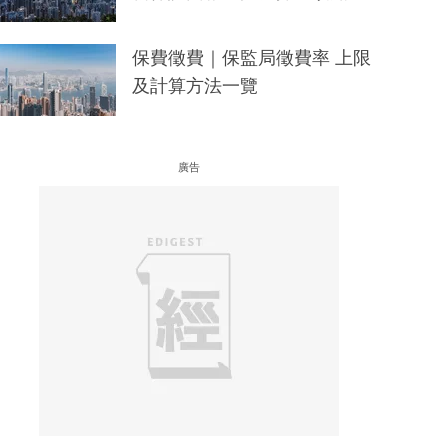
保費徵費｜保監局徵費率 上限
及計算方法一覽
廣告