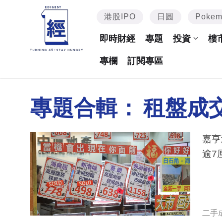
港股IPO
日圓
Poke
即時財經
專題
投資
樓
專欄
訂閱專區
專題合輯：
租盤成
嘉亨
逾7
二手