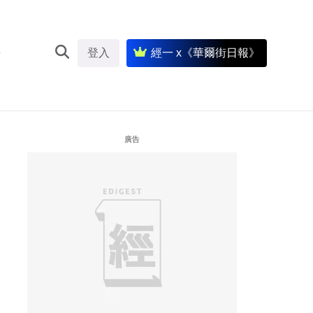
登入
經一 x《華爾街日報》
廣告