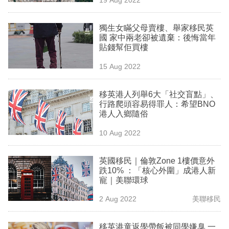
專
區
獨生女瞞父母賣樓、舉家移民英
國 家中兩老卻被遺棄：後悔當年
貼錢幫佢買樓
15 Aug 2022
移英港人列舉6大「社交盲點」、
行路爬頭容易得罪人：希望BNO
港人入鄉隨俗
10 Aug 2022
英國移民｜倫敦Zone 1樓價意外
跌10% ：「核心外圍」成港人新
寵｜美聯環球
2 Aug 2022
美聯移民
移英港童返學帶飯被同學嫌臭 一