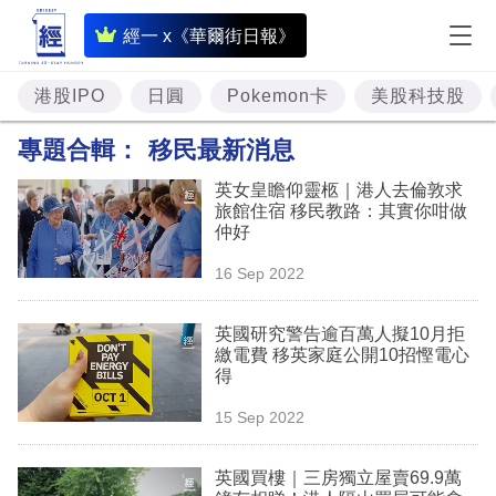
即
經一 x《華爾街日報》
時
財
港股IPO
日圓
Pokemon卡
美股科技股
經
專題合輯：
移民最新消息
專
英女皇瞻仰靈柩｜港人去倫敦求
題
旅館住宿 移民教路：其實你咁做
仲好
投
16 Sep 2022
資
樓
英國研究警告逾百萬人擬10月拒
繳電費 移英家庭公開10招慳電心
市
得
理
15 Sep 2022
財
英國買樓｜三房獨立屋賣69.9萬
商