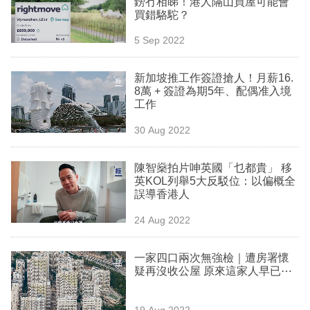
鎊冇相睇！港人隔山買屋可能會
業
買錯駱駝？
科
5 Sep 2022
技
新加坡推工作簽證搶人！月薪16.
職
8萬 + 簽證為期5年、配偶准入境
工作
場
30 Aug 2022
生
活
陳智燊拍片呻英國「乜都貴」 移
英KOL列舉5大反駁位：以偏概全
時
誤導香港人
事
24 Aug 2022
專
欄
一家四口兩次無強檢｜遭房署懷
疑再沒收公屋 原來這家人早已⋯
訂
閱
19 Aug 2022