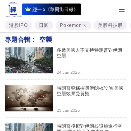
即
經一 x《華爾街日報》
時
財
港股IPO
日圓
Pokemon卡
美股科技股
經
專題合輯：
空襲
專
多數美國人不支持特朗普對伊朗
題
空襲
投
24 Jun 2025
資
樓
特朗普聲稱摧毀伊朗核設施 美國
空襲效果受質疑
市
理
23 Jun 2025
財
特朗普授權對伊朗核設施進行空
商