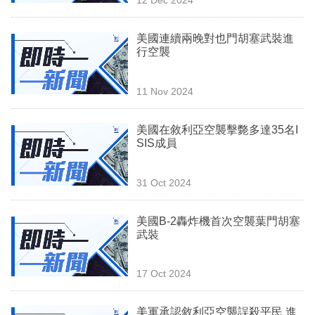
專
區
美國連續兩晚對也門胡塞武裝進
行空襲
11 Nov 2024
美國在敘利亞空襲擊斃多達35名I
SIS成員
31 Oct 2024
美國B-2轟炸機首次空襲葉門胡塞
武裝
17 Oct 2024
美軍承認敘利亞空襲誤殺平民 進