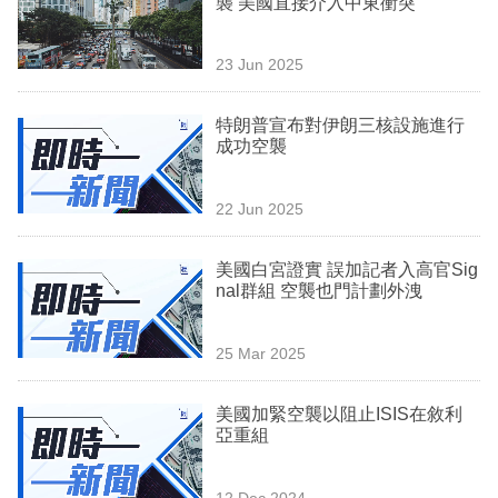
襲 美國直接介入中東衝突
業
科
23 Jun 2025
技
特朗普宣布對伊朗三核設施進行
職
成功空襲
場
22 Jun 2025
生
活
美國白宮證實 誤加記者入高官Sig
nal群組 空襲也門計劃外洩
時
事
25 Mar 2025
專
欄
美國加緊空襲以阻止ISIS在敘利
亞重組
訂
閱
12 Dec 2024