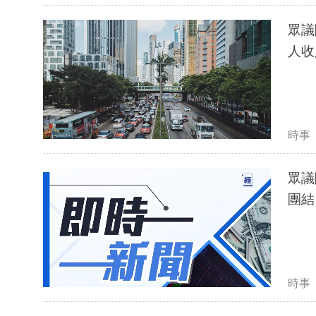
眾議
人收
時事
眾議
團結
時事