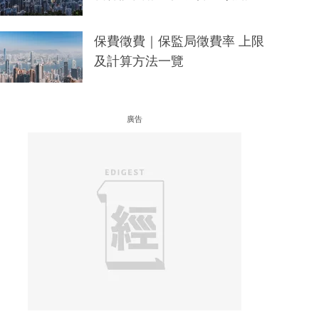
保費徵費｜保監局徵費率 上限
及計算方法一覽
廣告