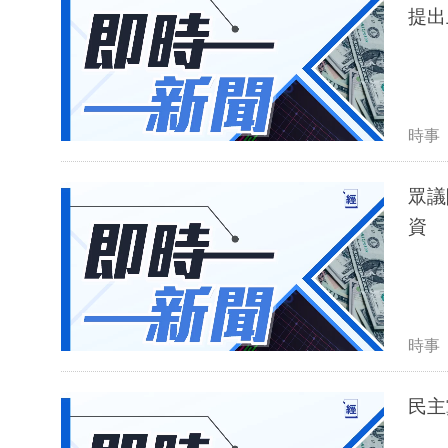
提出
時事
眾議
資
時事
民主