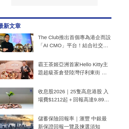
最新文章
The Club推出首個專為港企而設
「AI CMO」平台！結合社交聆
聽與廣東話大模型 助中小企數
分鐘生成「貼地」宣傳短片
霸王茶姬亞洲首家Hello Kitty主
題超級茶倉登陸灣仔利東街 推
出首創「伯爵紅茶色」Hello Kitt
y及香港限定特調系列
收息股2026｜25隻高息港股 入
場費$1212起＋回報高達9.89
厘！持續更新
儲蓄保險回報率｜滙豐 中銀最
新保證回報一覽及揀選須知