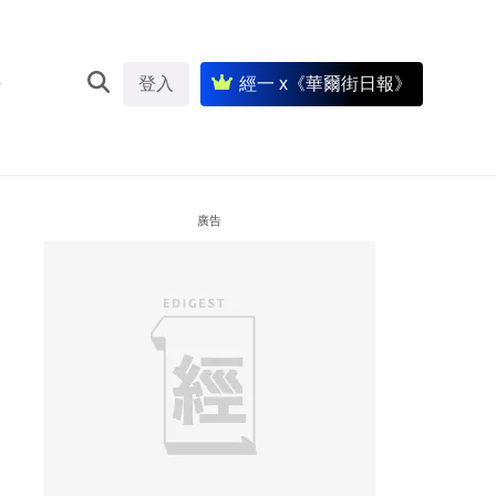
登入
經一 x《華爾街日報》
廣告