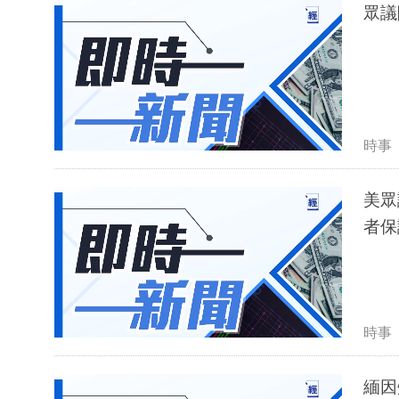
眾議
時事
美眾
者保
時事
緬因