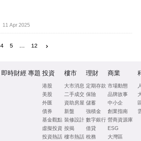
11 Apr 2025
4
5
…
12
即時財經
專題
投資
樓市
理財
商業
港股
大市消息
定期存款
市場動態
美股
二手成交
保險
品牌故事
外匯
資助房屋
儲蓄
中小企
債券
新盤
強積金
創業指南
基金觀點
裝修設計
數字銀行
營商資源庫
虛擬投資
按揭
借貸
ESG
投資熱話
樓市熱話
稅務
大灣區