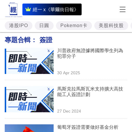
即
經一 x《華爾街日報》
時
財
港股IPO
日圓
Pokemon卡
美股科技股
經
專題合輯：
簽證
專
川普政府無證據將國際學生列為
題
犯罪分子
投
30 Apr 2025
資
樓
馬斯克拉馬斯瓦米支持擴大高技
能工人簽證計劃
市
理
27 Dec 2024
財
葡萄牙簽證需要做好基金分析
商