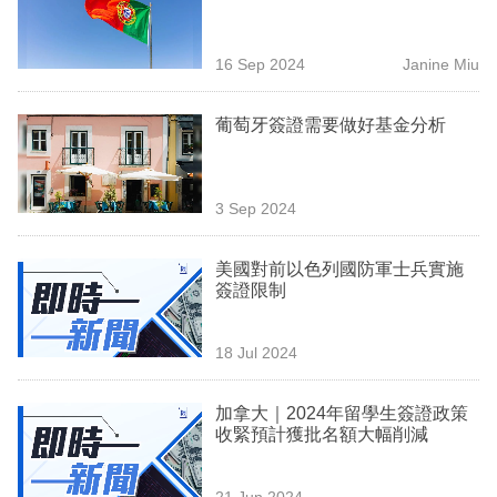
業
科
16 Sep 2024
Janine Miu
技
葡萄牙簽證需要做好基金分析
職
場
3 Sep 2024
生
活
美國對前以色列國防軍士兵實施
簽證限制
時
事
18 Jul 2024
專
欄
加拿大｜2024年留學生簽證政策
收緊預計獲批名額大幅削減
訂
閱
21 Jun 2024