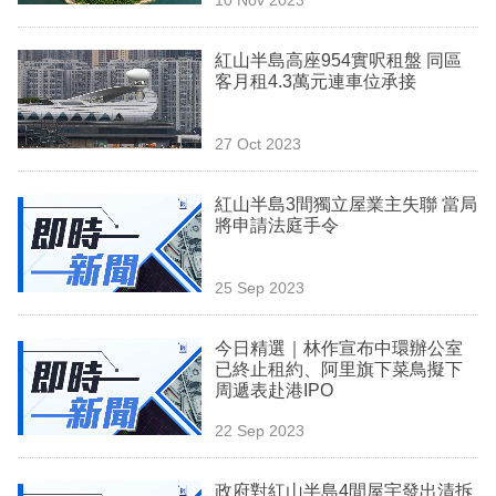
專
區
紅山半島高座954實呎租盤 同區
客月租4.3萬元連車位承接
27 Oct 2023
紅山半島3間獨立屋業主失聯 當局
將申請法庭手令
25 Sep 2023
今日精選｜林作宣布中環辦公室
已終止租約、阿里旗下菜鳥擬下
周遞表赴港IPO
22 Sep 2023
政府對紅山半島4間屋宇發出清拆