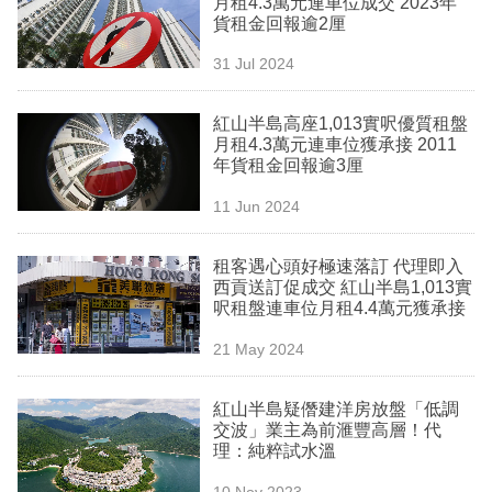
月租4.3萬元連車位成交 2023年
業
貨租金回報逾2厘
科
31 Jul 2024
技
紅山半島高座1,013實呎優質租盤
職
月租4.3萬元連車位獲承接 2011
年貨租金回報逾3厘
場
11 Jun 2024
生
活
租客遇心頭好極速落訂 代理即入
西貢送訂促成交 紅山半島1,013實
時
呎租盤連車位月租4.4萬元獲承接
事
21 May 2024
專
欄
紅山半島疑僭建洋房放盤「低調
交波」業主為前滙豐高層！代
訂
理：純粹試水溫
閱
10 Nov 2023