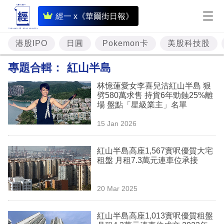
即
經一 x《華爾街日報》
時
財
港股IPO
日圓
Pokemon卡
美股科技股
經
專題合輯：
紅山半島
專
林憶蓮愛女李喜兒沽紅山半島 狠
題
劈580萬求售 持貨6年勁蝕25%離
場 盤點「星級業主」名單
投
15 Jan 2026
資
樓
紅山半島高座1,567實呎優質大宅
租盤 月租7.3萬元連車位承接
市
理
20 Mar 2025
財
紅山半島高座1,013實呎優質租盤
商