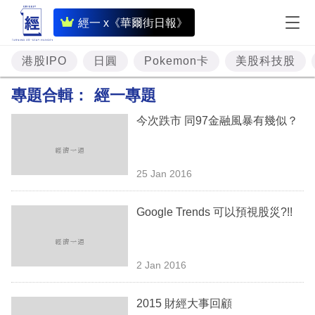
即
經一 x《華爾街日報》
時
財
港股IPO
日圓
Pokemon卡
美股科技股
經
專題合輯：
經一專題
專
今次跌市 同97金融風暴有幾似？
題
投
25 Jan 2016
資
樓
Google Trends 可以預視股災?!!
市
理
2 Jan 2016
財
2015 財經大事回顧
商