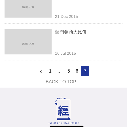
業
科
21 Dec 2015
技
熱門券商大比併
職
場
16 Jul 2015
生
活
1
…
5
6
7
時
BACK TO TOP
事
專
欄
訂
閱