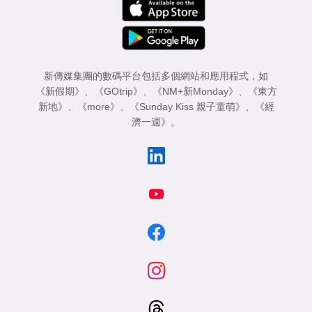
專
區
新傳媒集團的數碼平台包括多個網站和應用程式，如
《新假期》
、
《GOtrip》
、
《NM+新Monday》
、
《東方
新地》
、
《more》
、
《Sunday Kiss 親子童萌》
、
《經
濟一週》
。