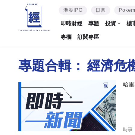
港股IPO
日圓
Poke
即時財經
專題
投資
樓
專欄
訂閱專區
專題合輯：
經濟危
哈里
時事