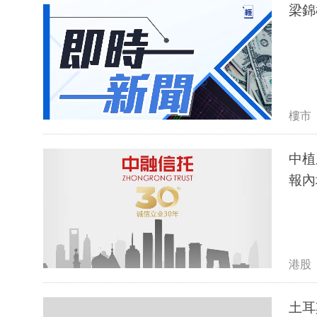
梁錦
樓市
中植
報內
港股
土耳