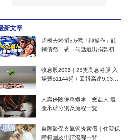
最新文章
超模夫婦捐5.5億「神操作」註
銷債務！憑一句話道出捐款初
衷：加州26萬人接獲免債通知、
一度被誤當詐騙手段
收息股2026｜25隻高息港股 入
場費$1144起＋回報高達9.93
厘！持續更新
人壽保險保單繼承｜受益人 遺
產承辦分別及流程一覽
自願醫保支氣管炎索償｜住院保
障範圍及申請流程一覽