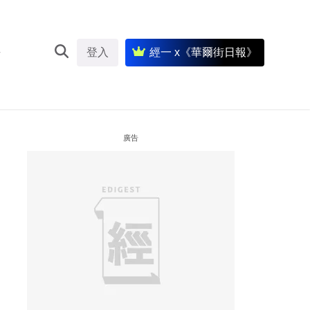
登入
經一 x《華爾街日報》
廣告