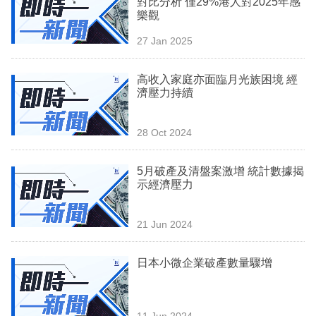
對比分析 僅29%港人對2025年感
業
樂觀
科
27 Jan 2025
技
高收入家庭亦面臨月光族困境 經
職
濟壓力持續
場
28 Oct 2024
生
活
5月破產及清盤案激增 統計數據揭
示經濟壓力
時
事
21 Jun 2024
專
欄
日本小微企業破產數量驟增
訂
閱
11 Jun 2024