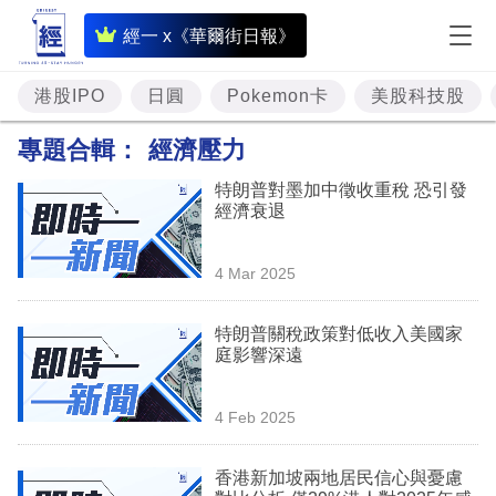
即
經一 x《華爾街日報》
時
財
港股IPO
日圓
Pokemon卡
美股科技股
經
專題合輯：
經濟壓力
專
特朗普對墨加中徵收重稅 恐引發
題
經濟衰退
投
4 Mar 2025
資
樓
特朗普關稅政策對低收入美國家
庭影響深遠
市
理
4 Feb 2025
財
香港新加坡兩地居民信心與憂慮
商