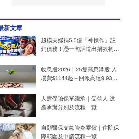
最新文章
超模夫婦捐5.5億「神操作」註
銷債務！憑一句話道出捐款初
衷：加州26萬人接獲免債通知、
一度被誤當詐騙手段
收息股2026｜25隻高息港股 入
場費$1144起＋回報高達9.93
厘！持續更新
人壽保險保單繼承｜受益人 遺
產承辦分別及流程一覽
自願醫保支氣管炎索償｜住院保
障範圍及申請流程一覽