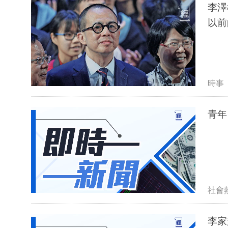
李澤
以前
時事
青年
社會
李家