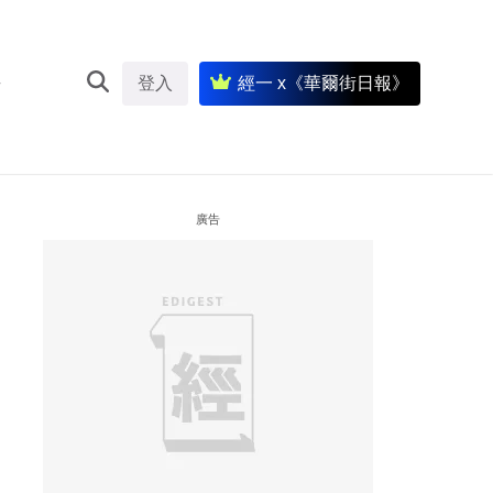
登入
經一 x《華爾街日報》
廣告