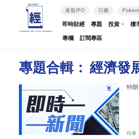
港股IPO
日圓
Poke
即時財經
專題
投資
樓
專欄
訂閱專區
專題合輯：
經濟發
特朗
時事