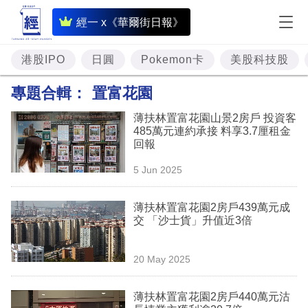
即
經一 x《華爾街日報》
時
財
港股IPO
日圓
Pokemon卡
美股科技股
經
專題合輯：
置富花園
專
薄扶林置富花園山景2房戶 投資客
題
485萬元連約承接 料享3.7厘租金
回報
投
5 Jun 2025
資
樓
薄扶林置富花園2房戶439萬元成
交 「沙士貨」升值近3倍
市
理
20 May 2025
財
薄扶林置富花園2房戶440萬元沽
商