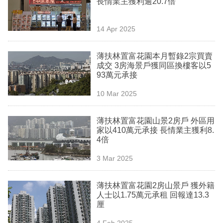
長情業主獲利逾20.7倍
業
科
14 Apr 2025
技
薄扶林置富花園本月暫錄2宗買賣
職
成交 3房海景戶獲同區換樓客以5
93萬元承接
場
10 Mar 2025
生
活
薄扶林置富花園山景2房戶 外區用
家以410萬元承接 長情業主獲利8.
時
4倍
事
3 Mar 2025
專
欄
薄扶林置富花園2房山景戶 獲外籍
人士以1.75萬元承租 回報達13.3
訂
厘
閱
4 Feb 2025