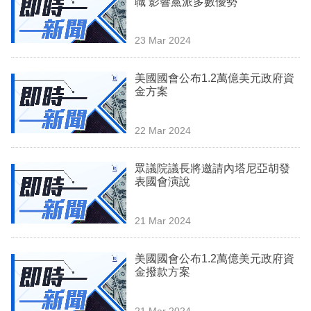
職 影響黨派多數優勢
業
科
23 Mar 2024
技
美國國會公布1.2萬億美元政府資
職
金方案
場
22 Mar 2024
生
活
眾議院議長將邀請內塔尼亞胡發
表國會演說
時
事
21 Mar 2024
專
欄
美國國會公布1.2萬億美元政府資
金撥款方案
訂
閱
21 Mar 2024