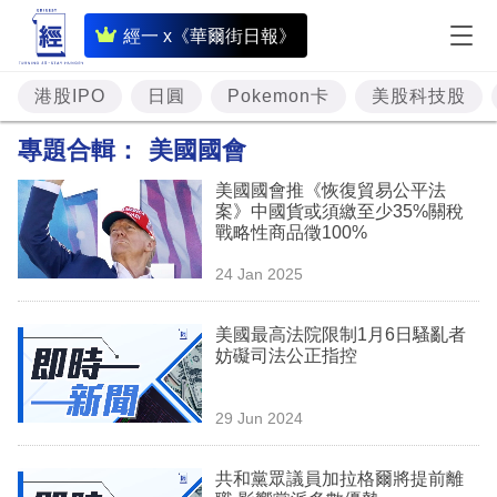
即
經一 x《華爾街日報》
時
財
港股IPO
日圓
Pokemon卡
美股科技股
經
專題合輯：
美國國會
專
美國國會推《恢復貿易公平法
題
案》中國貨或須繳至少35%關稅
戰略性商品徵100%
投
24 Jan 2025
資
樓
美國最高法院限制1月6日騷亂者
妨礙司法公正指控
市
理
29 Jun 2024
財
共和黨眾議員加拉格爾將提前離
商