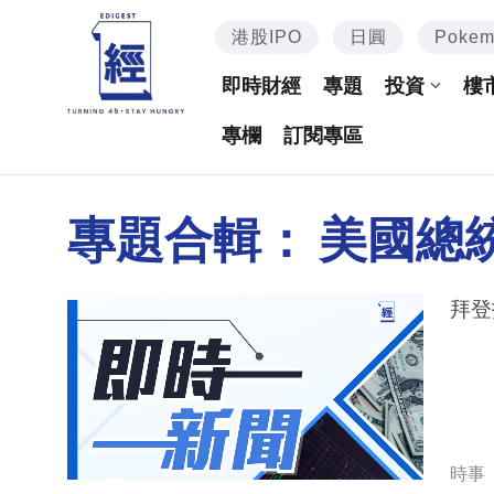
港股IPO
日圓
Poke
即時財經
專題
投資
樓
專欄
訂閱專區
專題合輯：
美國總
拜登
時事