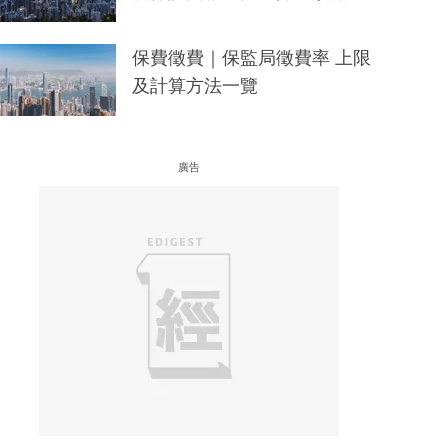
保費徵費｜保監局徵費率 上限
及計算方法一覽
廣告