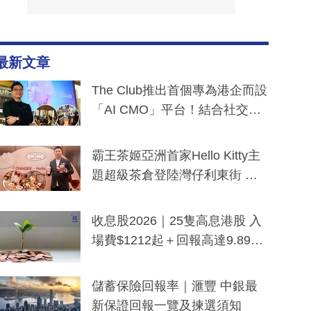
最新文章
The Club推出首個專為港企而設
「AI CMO」平台！結合社交聆
聽與廣東話大模型 助中小企數
分鐘生成「貼地」宣傳短片
霸王茶姬亞洲首家Hello Kitty主
題超級茶倉登陸灣仔利東街 推
出首創「伯爵紅茶色」Hello Kitt
y及香港限定特調系列
收息股2026｜25隻高息港股 入
場費$1212起＋回報高達9.89
厘！持續更新
儲蓄保險回報率｜滙豐 中銀最
新保證回報一覽及揀選須知