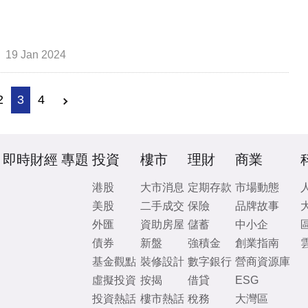
19 Jan 2024
2
3
4
即時財經
專題
投資
樓市
理財
商業
港股
大市消息
定期存款
市場動態
美股
二手成交
保險
品牌故事
外匯
資助房屋
儲蓄
中小企
債券
新盤
強積金
創業指南
基金觀點
裝修設計
數字銀行
營商資源庫
虛擬投資
按揭
借貸
ESG
投資熱話
樓市熱話
稅務
大灣區