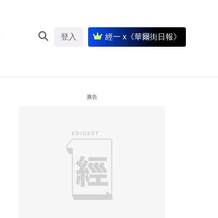
登入
經一 x《華爾街日報》
廣告