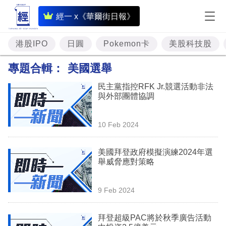
即
經一 x《華爾街日報》
時
財
港股IPO
日圓
Pokemon卡
美股科技股
經
專題合輯：
美國選舉
專
民主黨指控RFK Jr.競選活動非法
題
與外部團體協調
投
10 Feb 2024
資
樓
美國拜登政府模擬演練2024年選
舉威脅應對策略
市
理
9 Feb 2024
財
拜登超級PAC將於秋季廣告活動
商