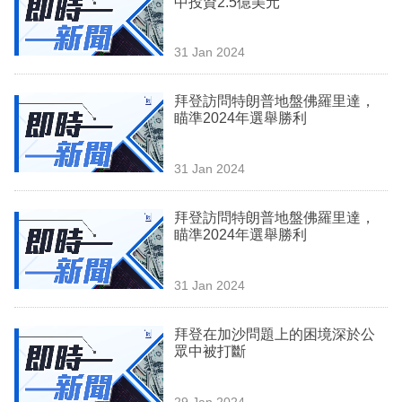
中投資2.5億美元
業
科
31 Jan 2024
技
拜登訪問特朗普地盤佛羅里達，
職
瞄準2024年選舉勝利
場
31 Jan 2024
生
活
拜登訪問特朗普地盤佛羅里達，
瞄準2024年選舉勝利
時
事
31 Jan 2024
專
欄
拜登在加沙問題上的困境深於公
眾中被打斷
訂
閱
29 Jan 2024