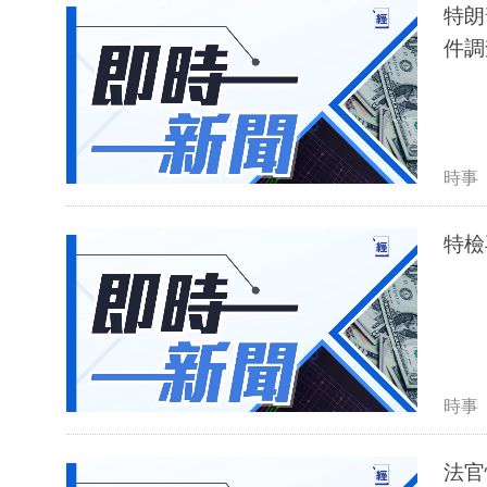
特朗
件調
時事
特檢
時事
法官