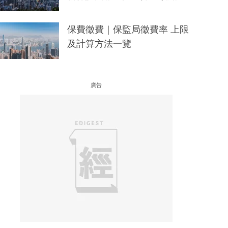
保費徵費｜保監局徵費率 上限
及計算方法一覽
廣告