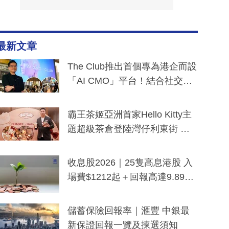
最新文章
The Club推出首個專為港企而設
「AI CMO」平台！結合社交聆
聽與廣東話大模型 助中小企數
分鐘生成「貼地」宣傳短片
霸王茶姬亞洲首家Hello Kitty主
題超級茶倉登陸灣仔利東街 推
出首創「伯爵紅茶色」Hello Kitt
y及香港限定特調系列
收息股2026｜25隻高息港股 入
場費$1212起＋回報高達9.89
厘！持續更新
儲蓄保險回報率｜滙豐 中銀最
新保證回報一覽及揀選須知