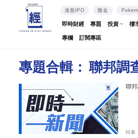
港股IPO
匯金
Poke
即時財經
專題
投資
樓
專欄
訂閱專區
專題合輯：
聯邦調
聯邦
時事