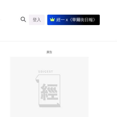
登入
經一 x《華爾街日報》
廣告