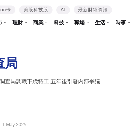
mon卡
美股科技股
AI
最新財經資訊
市
理財
商業
科技
職場
生活
時事
查局
調查局調職下跪特工 五年後引發內部爭議
1 May 2025