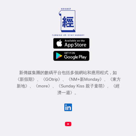
專
區
新傳媒集團的數碼平台包括多個網站和應用程式，如
《新假期》
、
《GOtrip》
、
《NM+新Monday》
、
《東方
新地》
、
《more》
、
《Sunday Kiss 親子童萌》
、
《經
濟一週》
。