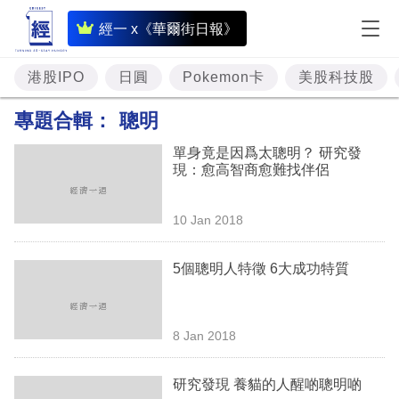
即
經一 x《華爾街日報》
時
財
港股IPO
日圓
Pokemon卡
美股科技股
經
專題合輯：
聰明
專
單身竟是因爲太聰明？ 研究發
題
現：愈高智商愈難找伴侶
投
10 Jan 2018
資
樓
5個聰明人特徵 6大成功特質
市
理
8 Jan 2018
財
研究發現 養貓的人醒啲聰明啲
商