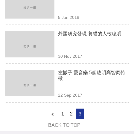
業
科
5 Jan 2018
技
外國研究發現 養貓的人較聰明
職
場
30 Nov 2017
生
活
左撇子 愛音樂 5個聰明高智商特
徵
時
事
22 Sep 2017
專
欄
1
2
3
訂
BACK TO TOP
閱