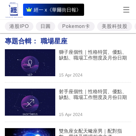
即
經一 x《華爾街日報》
時
財
港股IPO
日圓
Pokemon卡
美股科技股
經
專題合輯：
職場星座
專
獅子座個性｜性格特質、優點、
題
缺點、職場工作態度及月份日期
投
15 Apr 2024
資
樓
射手座個性｜性格特質、優點、
缺點、職場工作態度及月份日期
市
理
15 Apr 2024
財
雙魚座女配天蠍座男｜配對指
商