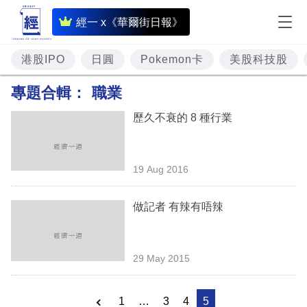
即
經一 x《華爾街日報》
時
財
港股IPO
日圓
Pokemon卡
美股科技股
經
專題合輯：
職業
專
歷久不衰的 8 種行業
題
投
19 Aug 2016
資
樓
做記者 有辣有唔辣
市
理
29 May 2015
財
商
1
…
3
4
5