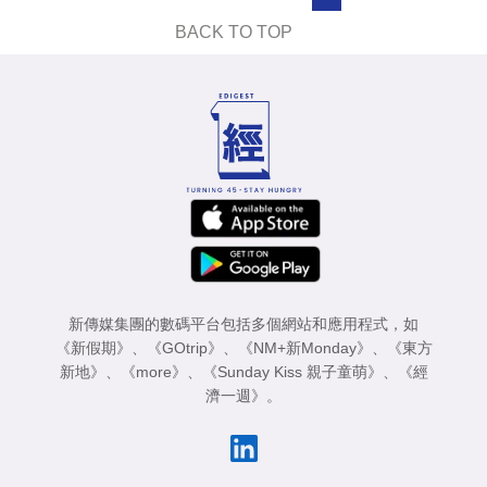
業
BACK TO TOP
科
技
職
場
生
活
時
事
新傳媒集團的數碼平台包括多個網站和應用程式，如
《新假期》
、
《GOtrip》
、
《NM+新Monday》
、
《東方
專
新地》
、
《more》
、
《Sunday Kiss 親子童萌》
、
《經
濟一週》
。
欄
訂
閱