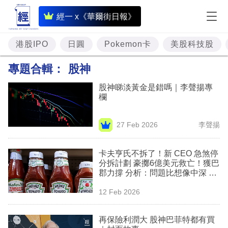
即
經一 x《華爾街日報》
時
財
港股IPO
日圓
Pokemon卡
美股科技股
經
專題合輯：
股神
專
股神睇淡黃金是錯嗎｜李聲揚專
題
欄
投
27 Feb 2026
李聲揚
資
樓
卡夫亨氏不拆了！新 CEO 急煞停
分拆計劃 豪擲6億美元救亡！獲巴
市
郡力撐 分析：問題比想像中深 股
神巴菲特敗筆有救？
理
12 Feb 2026
財
再保險利潤大 股神巴菲特都有買
商