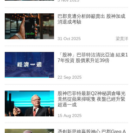
專
區
巴郡竟遭分析師籲賣出 股神加成
消退成考驗
31 Oct 2025
梁貫洋
「股神」巴菲特沽清比亞迪 結束1
7年投資 股價累升近39倍
22 Sep 2025
股神巴菲特最新Q2神秘調倉曝光
竟然掟蘋果掃呢隻 夜盤已經升緊
超過一成
15 Aug 2025
憑創新思維贏股神心 巴郡Greg A