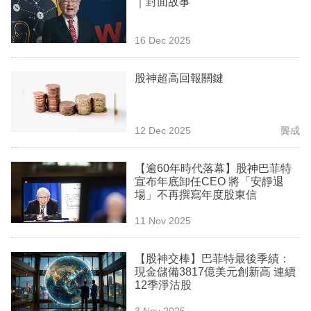
｜封面故事
業
科
16 Dec 2025
技
股神超高回報關鍵
職
場
12 Dec 2025
龔成
生
活
【逾60年時代落幕】股神巴菲特
宣布年底卸任CEO 將「安靜退
時
場」不再撰寫年度股東信
事
11 Nov 2025
專
欄
【股神交棒】巴菲特最後季績：
現金儲備3817億美元創新高 連續
訂
12季淨沽股
閱
3 Nov 2025