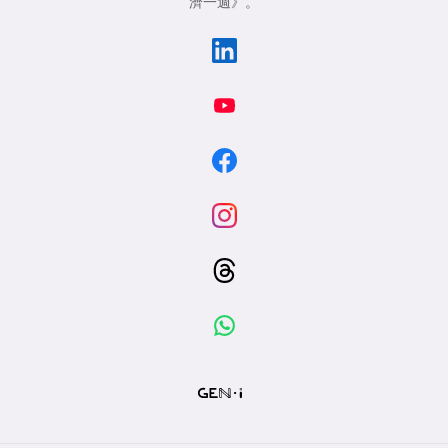
濟一週》
。