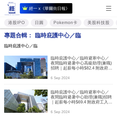
即
經一 x《華爾街日報》
時
財
港股IPO
日圓
Pokemon卡
美股科技股
經
專題合輯：
臨時庇護中心／臨
專
臨時庇護中心／臨
題
臨時庇護中心／臨時避寒中心／
投
夜間臨時避暑中心高級助理(兼職)
資
招聘｜起薪每小時$82.4 附政府工
入職條件+申請方法
樓
6 Sep 2024
市
臨時庇護中心／臨時避寒中心／
理
夜間臨時避暑中心助理(兼職)招聘
｜起薪每小時$69.4 附政府工入職
財
條件+申請方法
6 Sep 2024
商