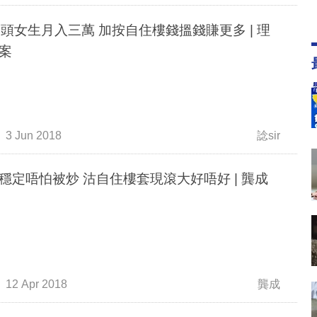
出頭女生月入三萬 加按自住樓錢搵錢賺更多 | 理
案
3 Jun 2018
諗sir
穩定唔怕被炒 沽自住樓套現滾大好唔好 | 龔成
12 Apr 2018
龔成