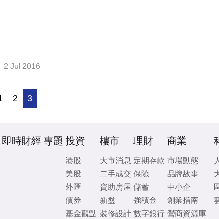
2 Jul 2016
1
2
3
即時財經
專題
投資
樓市
理財
商業
港股
大市消息
定期存款
市場動態
美股
二手成交
保險
品牌故事
外匯
資助房屋
儲蓄
中小企
債券
新盤
強積金
創業指南
基金觀點
裝修設計
數字銀行
營商資源庫