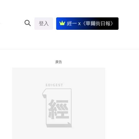
登入
經一 x《華爾街日報》
廣告