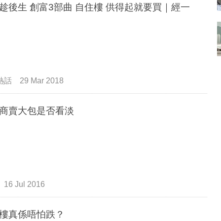
趁後生 創富3部曲 自住樓 供得起就要買｜經一
熱話
29 Mar 2018
商賣大包是否看淡
16 Jul 2016
樓真係唔怕跌？