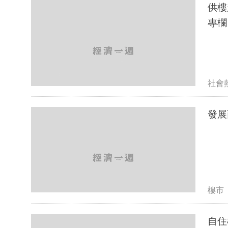
供樓
專欄
社會
發展
樓市
自住