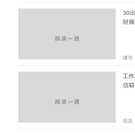
30
財個
樓市
工作
信箱
投資