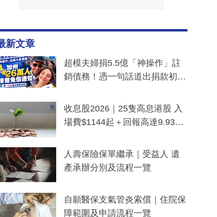
最新文章
超模夫婦捐5.5億「神操作」註
銷債務！憑一句話道出捐款初
衷：加州26萬人接獲免債通知、
一度被誤當詐騙手段
收息股2026｜25隻高息港股 入
場費$1144起＋回報高達9.93
厘！持續更新
人壽保險保單繼承｜受益人 遺
產承辦分別及流程一覽
自願醫保支氣管炎索償｜住院保
障範圍及申請流程一覽