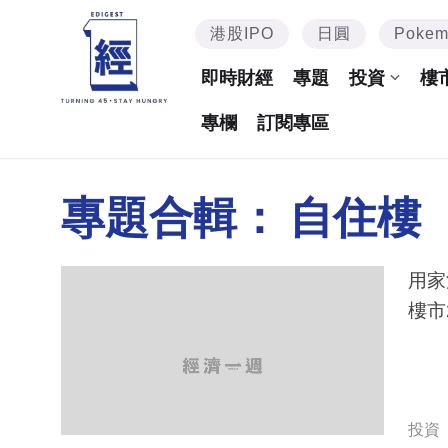
港股IPO
日圓
Poke
即時財經
專題
投資
樓
專欄
訂閱專區
專題合輯：
自住樓
用家
樓市
投資