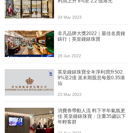
利潤上升 8%至 2.2 億港元
業
科
24 Mar 2023
技
非凡品牌大獎2022｜最佳名貴鐘
職
錶行｜英皇鐘錶珠寶
場
28 Jun 2022
生
活
英皇鐘錶珠寶全年淨利潤升502.
9%至2億 派末期股息每股0.35港
時
仙
事
23 Mar 2022
專
欄
消費券帶動人流 料下半年氣氛更
佳 英皇鐘錶珠寶：注重35歲以下
訂
年輕客群
閱
24 Aug 2021