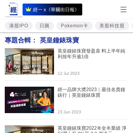
即
經一 x《華爾街日報》
時
財
港股IPO
日圓
Pokemon卡
美股科技股
經
專題合輯：
英皇鐘錶珠寶
專
英皇鐘錶珠寶發盈喜 料上半年純
題
利按年升逾1倍
投
12 Jul 2023
資
樓
經一品牌大奬2023｜最佳名貴鐘
錶行｜英皇鐘錶珠寶
市
理
23 Jun 2023
財
英皇鐘錶珠寶2022年全年業績 淨
商