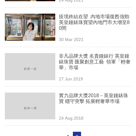
專
區
疫境終結在望 內地市場復甦強勁
英皇鐘錶珠寶望內地門市大增至8
0間
30 Mar 2021
非凡品牌大獎 名貴鐘錶行 英皇鐘
錶珠寶 匯聚創意工藝 領軍「輕奢
華」市場
27 Jun 2019
實力品牌大獎2018－英皇鐘錶珠
寶 穩守突擊 拓展輕奢華巿場
24 Aug 2018