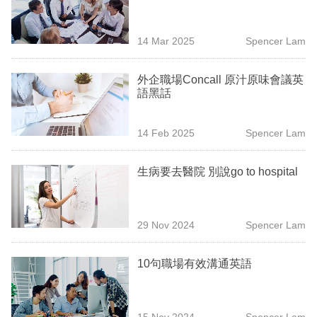
業
科
14 Mar 2025
Spencer Lam
技
外企職場Concall 原汁原味會議英
職
語黑話
場
14 Feb 2025
Spencer Lam
生
活
生病要去醫院 別說go to hospital
時
事
29 Nov 2024
Spencer Lam
專
欄
10句職場有效溝通英語
訂
閱
15 Nov 2024
Spencer Lam