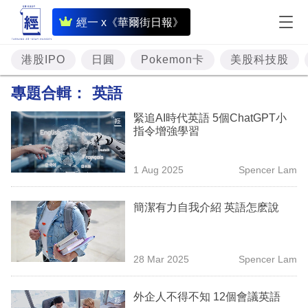
即
經一 x《華爾街日報》
時
財
港股IPO
日圓
Pokemon卡
美股科技股
經
專題合輯：
英語
專
緊追AI時代英語 5個ChatGPT小
題
指令增強學習
投
1 Aug 2025
Spencer Lam
資
樓
簡潔有力自我介紹 英語怎麽說
市
理
28 Mar 2025
Spencer Lam
財
外企人不得不知 12個會議英語
商