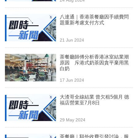
專
區
八達通｜香港茶餐廳因手續費問
題重新考慮支付方式
21 Jun 2024
茶餐廳師傅分析香港冰室結業潮
原因 斥港式奶茶因貪平棄用黑
白奶
17 Jun 2024
大渣哥全線結業 曾欠租5個月 德
福店營業至7月8日
29 May 2024
茶餐廳｜額外收費引發討論，服