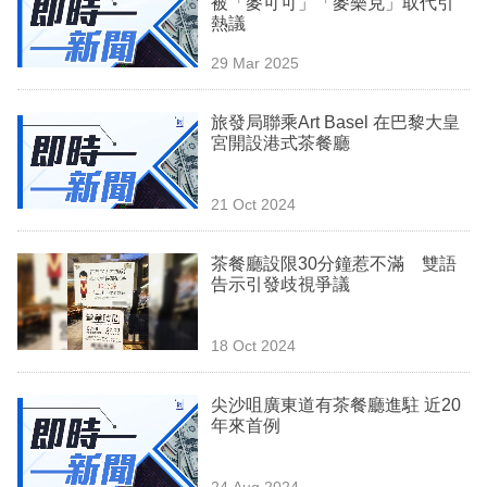
被「麥可可」「麥樂克」取代引
業
熱議
科
29 Mar 2025
技
旅發局聯乘Art Basel 在巴黎大皇
職
宮開設港式茶餐廳
場
21 Oct 2024
生
活
茶餐廳設限30分鐘惹不滿 雙語
告示引發歧視爭議
時
事
18 Oct 2024
專
欄
尖沙咀廣東道有茶餐廳進駐 近20
年來首例
訂
閱
24 Aug 2024