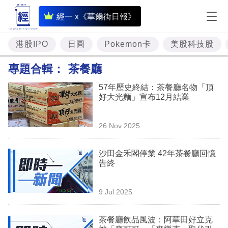
即
經一 x《華爾街日報》
時
財
港股IPO
日圓
Pokemon卡
美股科技股
經
專題合輯：
茶餐廳
專
57年歷史終結：茶餐廳名物「頂
題
好大光麵」宣布12月結業
投
26 Nov 2025
資
樓
沙田金禾閣停業 42年茶餐廳回憶
告終
市
理
9 Jul 2025
財
茶餐廳飲品風波：阿華田好立克
商